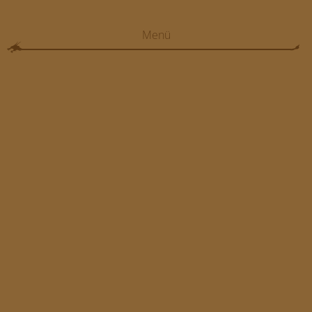
Menü
HOME
VERANSTALTUNGEN
FOTOS
ANFAHRT/FREISEN
GELÄNDE/FREISEN
TEILNEHMER/BEWERBUNG
FAQ
MB EVENT/AGENTUR