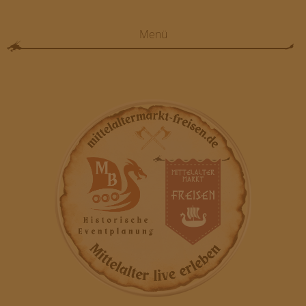
Menü
HOME
VERANSTALTUNGEN
FOTOS
ANFAHRT/FREISEN
GELÄNDE/FREISEN
TEILNEHMER/BEWERBUNG
FAQ
MB EVENT/AGENTUR